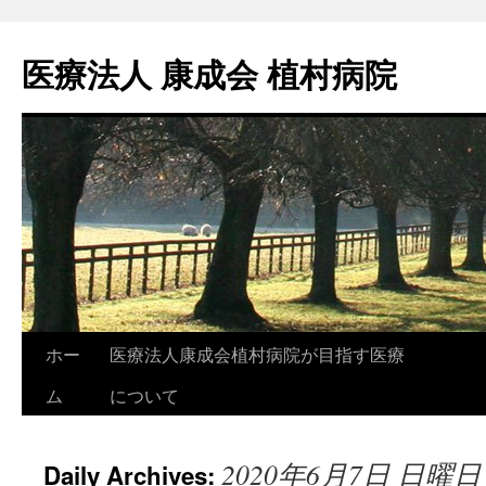
医療法人 康成会 植村病院
ホー
医療法人康成会植村病院が目指す医療
Skip
ム
について
to
content
2020年6月7日 日曜日
Daily Archives: