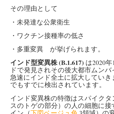
その理由として
・未発達な公衆衛生
・ワクチン接種率の低さ
・多重変異 が挙げられます。
インド型変異株 (B.1.617)
は2020
ドで発見されその後大都市ムンバ
急速にインド全土に拡大していき
でもすでに検出されています。
インド変異株の特徴はスパイクタ
スのトゲの部分）の人の細胞に接
イン（
下図ベージュ色
3領域）の