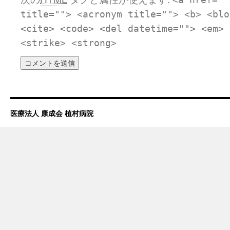
<a href=""
title=""> <acronym title=""> <b> <blo
<cite> <code> <del datetime=""> <em> 
<strike> <strong>
医療法人 康成会 植村病院