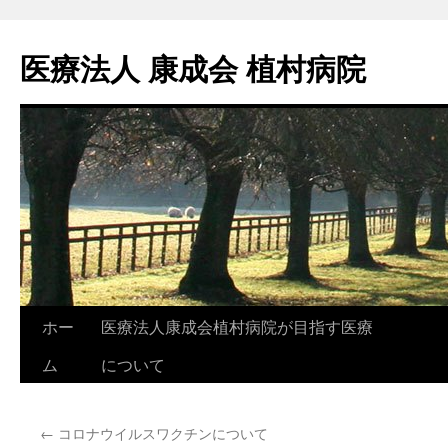
医療法人 康成会 植村病院
ホー
医療法人康成会植村病院が目指す医療
Skip
ム
について
to
content
←
コロナウイルスワクチンについて