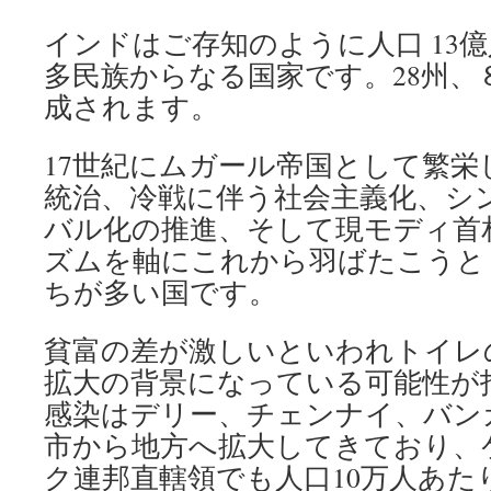
インドはご存知のように人口 13
多民族からなる国家です。28州、
成されます。
17世紀にムガール帝国として繁
統治、冷戦に伴う社会主義化、シ
バル化の推進、そして現モディ首
ズムを軸にこれから羽ばたこうと
ちが多い国です。
貧富の差が激しいといわれトイレ
拡大の背景になっている可能性が
感染はデリー、チェンナイ、バン
市から地方へ拡大してきており、
ク連邦直轄領でも人口10万人あたり